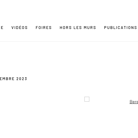
NE
VIDÉOS
FOIRES
HORS LES MURS
PUBLICATIONS
OVEMBRE 2023
Open a larger version of the