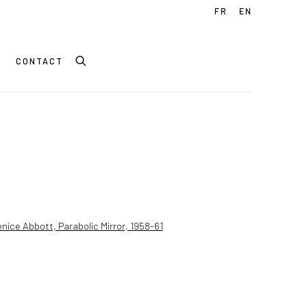
FR
EN
CONTACT
 following image in a popup: