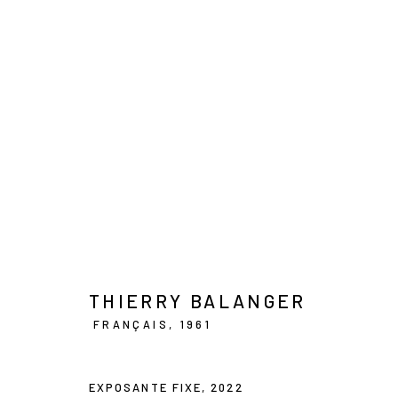
THIERRY BALANGER
INSOLENTES BEAUTÉS
21 MAI - 20 JUIN 2026
THIERRY BALANGER
FRANÇAIS,
1961
EXPOSANTE FIXE
,
2022