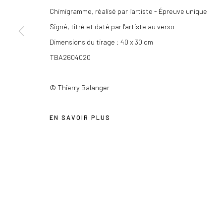
Chimigramme, réalisé par l'artiste - Épreuve unique
Signé, titré et daté par l'artiste au verso
Les Douches la Galerie
+33 (0) 9 61 48 92 34
Dimensions du tirage : 40 x 30 cm
54, rue Chapon
contact@lesdoucheslagalerie.c
TBA2604020
75003 Paris
© Thierry Balanger
Privacy Policy
COPYRIGHT © 2026 LES DOUCHES LA GALERIE
SITE BY AR
EN SAVOIR PLUS