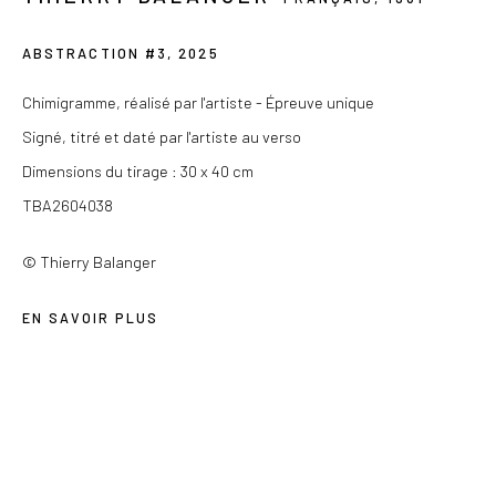
contact@lesdoucheslagalerie.com
ABSTRACTION #3
,
2025
Du mercredi au samedi de 14h à 19h
Ou sur rendez-vous
Chimigramme, réalisé par l'artiste - Épreuve unique
Signé, titré et daté par l'artiste au verso
Dimensions du tirage : 30 x 40 cm
TBA2604038
Privacy Policy
© Thierry Balanger
COPYRIGHT © 2026 LES DOUCHES LA GALERIE
SITE BY ARTLOGIC
EN SAVOIR PLUS