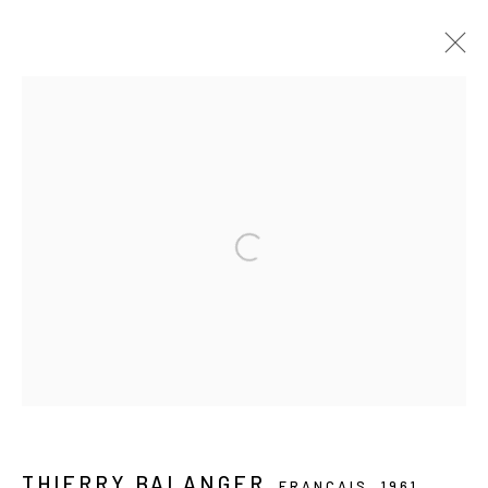
À VENIR
PASSÉES
THIERRY BALANGER
INSOLENTES BEAUTÉS
21 MAI - 20 JUIN 2026
Les Douches la Galerie
54, rue Chapon
75003 Paris
+33 (0) 9 61 48 92 34
THIERRY BALANGER
FRANÇAIS,
1961