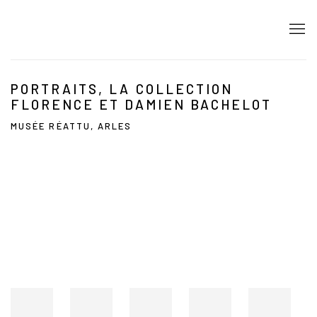
PORTRAITS, LA COLLECTION
FLORENCE ET DAMIEN BACHELOT
MUSÉE RÉATTU, ARLES
Open a larger version of the following image in a popup: