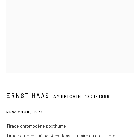
+33 (0) 9 61 48 92 34
contact@lesdoucheslagalerie.com
Du mercredi au samedi de 14h à 19h
Ou sur rendez-vous
Privacy Policy
COPYRIGHT © 2026 LES DOUCHES LA GALERIE
SITE BY ARTLOGIC
ERNST HAAS
AMÉRICAIN,
1921-1986
NEW YORK
,
1978
Tirage chromogène posthume
Tirage authentifié par Alex Haas, titulaire du droit moral