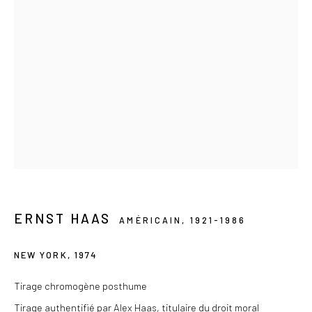
+33 (0) 9 61 48 92 34
contact@lesdoucheslagalerie.com
Du mercredi au samedi de 14h à 19h
Ou sur rendez-vous
Privacy Policy
COPYRIGHT © 2026 LES DOUCHES LA GALERIE
SITE BY ARTLOGIC
ERNST HAAS
AMÉRICAIN,
1921-1986
NEW YORK
,
1974
Tirage chromogène posthume
Tirage authentifié par Alex Haas, titulaire du droit moral