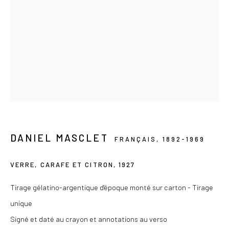
contact@lesdoucheslagalerie.com
Du mercredi au samedi de 14h à 19h
Ou sur rendez-vous
Privacy Policy
COPYRIGHT © 2026 LES DOUCHES LA GALERIE
DANIEL MASCLET
FRANÇAIS,
1892-1969
SITE BY ARTLOGIC
VERRE, CARAFE ET CITRON
,
1927
Tirage gélatino-argentique d'époque monté sur carton - Tirage
unique
Signé et daté au crayon et annotations au verso