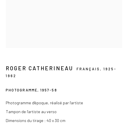
contact@lesdoucheslagalerie.com
Du mercredi au samedi de 14h à 19h
Ou sur rendez-vous
Privacy Policy
ROGER CATHERINEAU
FRANÇAIS,
1925-
COPYRIGHT © 2026 LES DOUCHES LA GALERIE
1962
SITE BY ARTLOGIC
PHOTOGRAMME
,
1957-58
Photogramme d'époque, réalisé par l'artiste
Tampon de l'artiste au verso
Dimensions du tirage : 40 x 30 cm