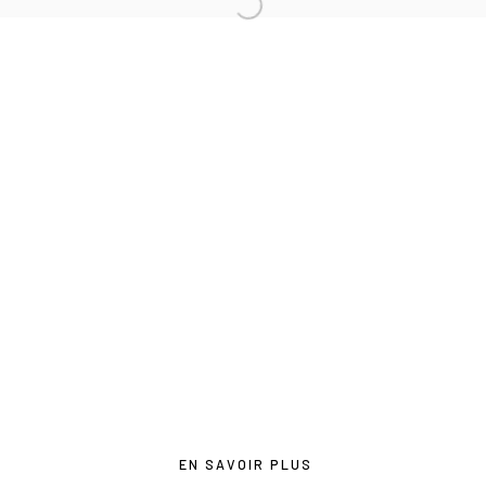
contact@lesdoucheslagalerie.com
Du mercredi au samedi de 14h à 19h
Ou sur rendez-vous
Privacy Policy
COPYRIGHT © 2026 LES DOUCHES LA GALERIE
SITE BY ARTLOGIC
EN SAVOIR PLUS