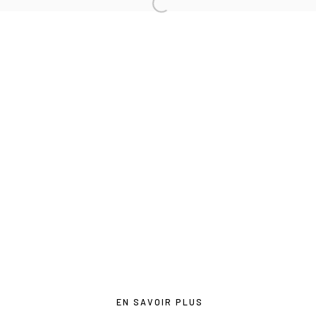
contact@lesdoucheslagalerie.com
Du mercredi au samedi de 14h à 19h
Ou sur rendez-vous
Privacy Policy
COPYRIGHT © 2026 LES DOUCHES LA GALERIE
SITE BY ARTLOGIC
EN SAVOIR PLUS