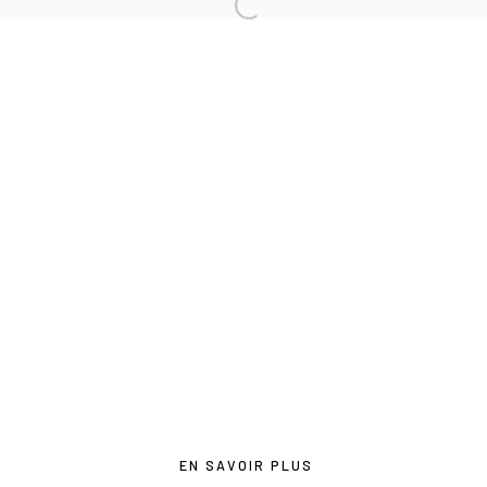
contact@lesdoucheslagalerie.com
Du mercredi au samedi de 14h à 19h
Ou sur rendez-vous
Privacy Policy
COPYRIGHT © 2026 LES DOUCHES LA GALERIE
SITE BY ARTLOGIC
EN SAVOIR PLUS