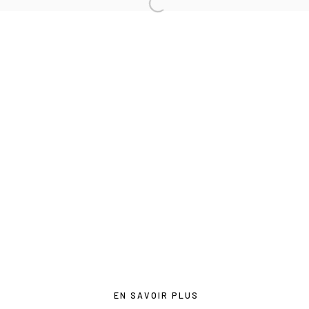
contact@lesdoucheslagalerie.com
Du mercredi au samedi de 14h à 19h
Ou sur rendez-vous
Privacy Policy
COPYRIGHT © 2026 LES DOUCHES LA GALERIE
SITE BY ARTLOGIC
EN SAVOIR PLUS