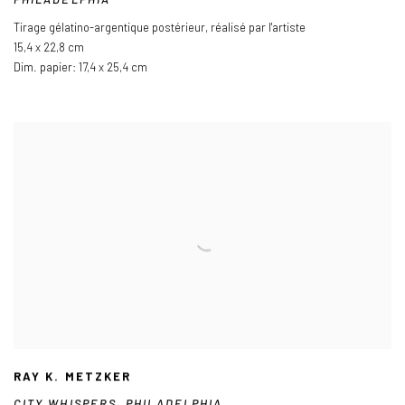
Tirage gélatino-argentique postérieur
,
réalisé par l'artiste
15,4 x 22,8 cm
Dim. papier: 17,4 x 25,4 cm
RAY K. METZKER
CITY WHISPERS
,
PHILADELPHIA