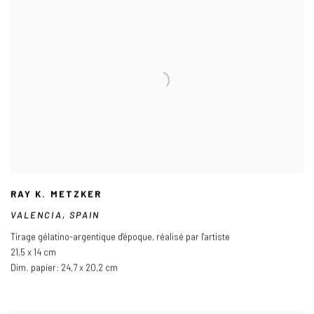
RAY K. METZKER
VALENCIA
,
SPAIN
Tirage gélatino-argentique d'époque
,
réalisé par l'artiste
21,5 x 14 cm
Dim. papier: 24,7 x 20,2 cm