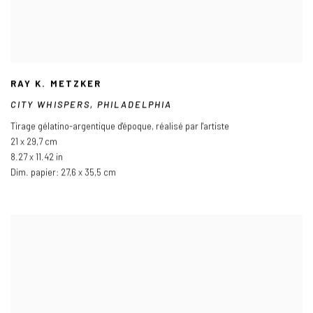
RAY K. METZKER
CITY WHISPERS
,
PHILADELPHIA
Tirage gélatino-argentique d'époque
,
réalisé par l'artiste
21 x 29,7 cm
8.27 x 11.42 in
Dim. papier: 27,6 x 35,5 cm