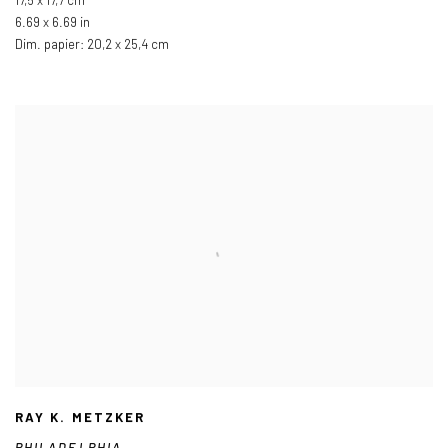
17,5 x 17,7 cm
6.69 x 6.69 in
Dim. papier: 20,2 x 25,4 cm
RAY K. METZKER
PHILADELPHIA