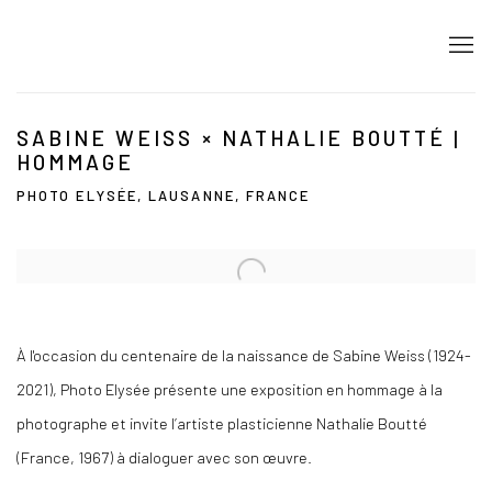
SABINE WEISS × NATHALIE BOUTTÉ |
HOMMAGE
PHOTO ELYSÉE, LAUSANNE, FRANCE
Open a larger version of the following image in a popup:
À l'occasion du centenaire de la naissance de Sabine Weiss (1924-
2021), Photo Elysée présente une exposition en hommage à la
photographe et invite l’artiste plasticienne Nathalie Boutté
(France, 1967) à dialoguer avec son œuvre.