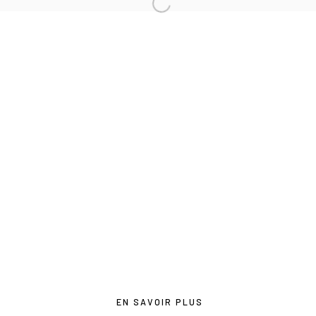
contact@lesdoucheslagalerie.com
Du mercredi au samedi de 14h à 19h
Ou sur rendez-vous
Privacy Policy
COPYRIGHT © 2026 LES DOUCHES LA GALERIE
SITE BY ARTLOGIC
EN SAVOIR PLUS