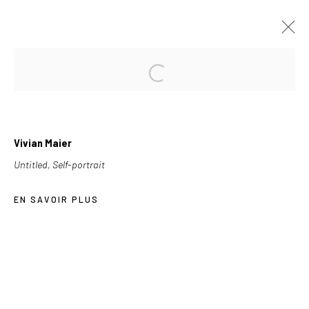
À VENIR
PASSÉES
VIVIAN MAIER
Vivian Maier
2013-10-16
Untitled, Self-portrait
EN SAVOIR PLUS
Les Douches la Galerie
54, rue Chapon
75003 Paris
+33 (0) 9 61 48 92 34