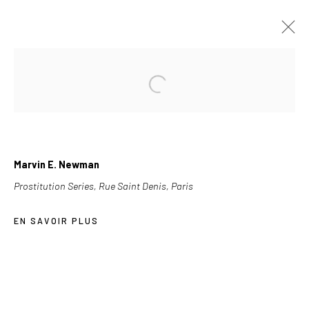
À VENIR
PASSÉES
MERVIN E. NEWMAN, LE GOÛT DE LA
MODERNITÉ
Marvin E. Newman
2018-03-09
Prostitution Series, Rue Saint Denis, Paris
EN SAVOIR PLUS
Les Douches la Galerie
54, rue Chapon
75003 Paris