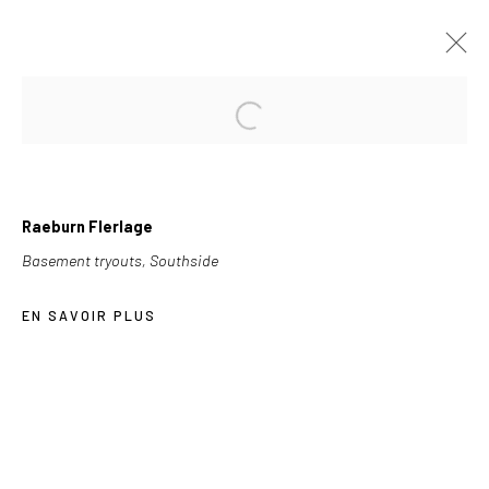
À VENIR
PASSÉES
BLACK CHICAGO
Raeburn Flerlage
EXPOSITION COLLECTIVE
2017-10-28
Basement tryouts, Southside
EN SAVOIR PLUS
Les Douches la Galerie
54, rue Chapon
75003 Paris
+33 (0) 9 61 48 92 34