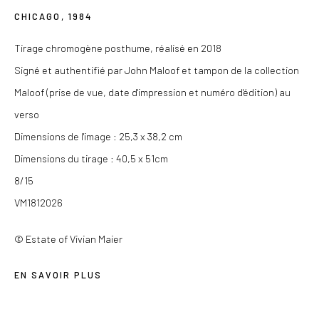
CHICAGO
,
1984
contact@lesdoucheslagalerie.com
Tirage chromogène posthume, réalisé en 2018
Du mercredi au samedi de 14h à 19h
Signé et authentifié par John Maloof et tampon de la collection
Ou sur rendez-vous
Maloof (prise de vue, date d'impression et numéro d'édition) au
verso
Dimensions de l'image : 25,3 x 38,2 cm
Dimensions du tirage : 40,5 x 51cm
Privacy Policy
8/15
COPYRIGHT © 2026 LES DOUCHES LA GALERIE
VM1812026
SITE BY ARTLOGIC
© Estate of Vivian Maier
EN SAVOIR PLUS