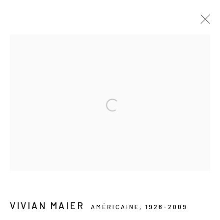
À VENIR
PASSÉES
RUE VIVIAN MAIER
CENTENAIRE DE SA NAISSANCE
29 JANVIER - 28 FÉVRIER 2026
Les Douches la Galerie
54, rue Chapon
75003 Paris
VIVIAN MAIER
AMÉRICAINE,
1926-2009
+33 (0) 9 61 48 92 34