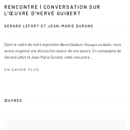
RENCONTRE | CONVERSATION SUR
L’ŒUVRE D’HERVÉ GUIBERT
GÉRARD LEFORT ET JEAN-MARIE DURAND
Dans le cadre de notre exposition 𝐻𝑒𝑟𝑣𝑒́ 𝐺𝑢𝑖𝑏𝑒𝑟𝑡, 𝑉𝑜𝑦𝑎𝑔𝑒𝑠 𝑒𝑛 𝐼𝑡𝑎𝑙𝑖𝑒, nous
avons organisé une discussion autour de son œuvre. En compagnie de
Gérard Lefort et Jean-Marie Durand, cette rencontre...
EN SAVOIR PLUS
ŒUVRES