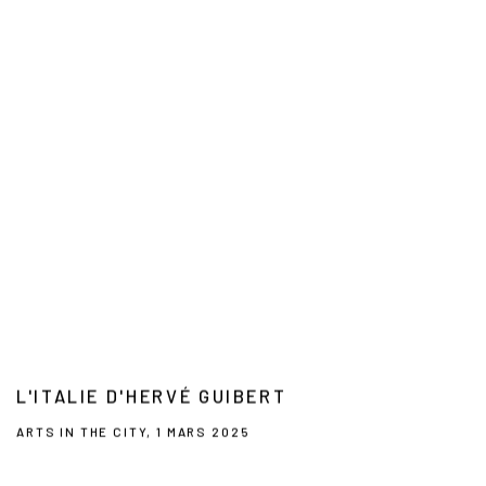
L'ITALIE D'HERVÉ GUIBERT
ARTS IN THE CITY, 1 MARS 2025
This link opens in a new tab.