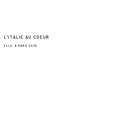
L'ITALIE AU COEUR
ELLE, 6 MARS 2025
This link opens in a new tab.