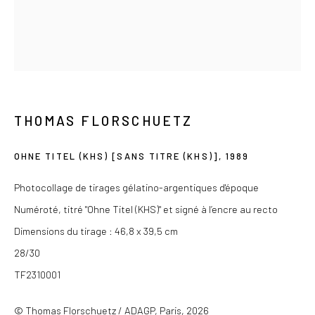
contact@lesdoucheslagalerie.com
Du mercredi au samedi de 14h à 19h
Ou sur rendez-vous
THOMAS FLORSCHUETZ
OHNE TITEL (KHS) [SANS TITRE (KHS)]
,
1989
Privacy Policy
COPYRIGHT © 2026 LES DOUCHES LA GALERIE
Photocollage de tirages gélatino-argentiques d'époque
SITE BY ARTLOGIC
Numéroté, titré "Ohne Titel (KHS)" et signé à l’encre au recto
Dimensions du tirage : 46,8 x 39,5 cm
28/30
TF2310001
© Thomas Florschuetz / ADAGP, Paris, 2026