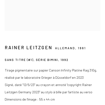
contact@lesdoucheslagalerie.com
Du mercredi au samedi de 14h à 19h
Ou sur rendez-vous
RAINER LEITZGEN
ALLEMAND,
1961
Privacy Policy
SANS TITRE (#1), SÉRIE BIMINI
,
1992
COPYRIGHT © 2026 LES DOUCHES LA GALERIE
SITE BY ARTLOGIC
Tirage pigmentaire sur papier Canson Infinity Platine Rag 310g,
réalisé par le laboratoire Grieger à Düsseldorf en 2023
Signé, daté "12/5/23" au crayon et annoté "copyright Rainer
Leitzgen Germany 2023" au stylo à bille par l'artiste au verso
Dimensions de l'image : 55 x 44 cm