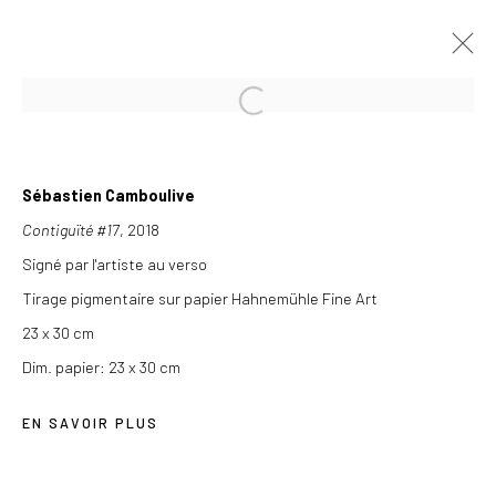
À VENIR
PASSÉES
Sébastien Camboulive
L'ÉLOGE DE LA MAIN
Contiguïté #17
, 2018
EXPOSITION COLLECTIVE
11 MARS - 31 JUILLET 2021
Signé par l'artiste au verso
Tirage pigmentaire sur papier Hahnemühle Fine Art
23 x 30 cm
Dim. papier: 23 x 30 cm
Les Douches la Galerie
54, rue Chapon
EN SAVOIR PLUS
75003 Paris
+33 (0) 9 61 48 92 34