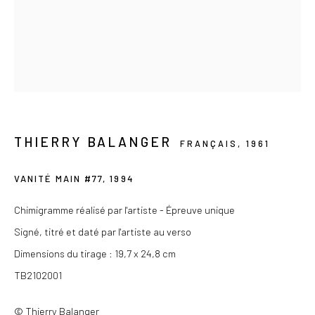
contact@lesdoucheslagalerie.com
Du mercredi au samedi de 14h à 19h
Ou sur rendez-vous
THIERRY BALANGER
FRANÇAIS,
1961
Privacy Policy
VANITÉ MAIN #77
,
1994
COPYRIGHT © 2026 LES DOUCHES LA GALERIE
SITE BY ARTLOGIC
Chimigramme réalisé par l'artiste - Épreuve unique
Signé, titré et daté par l'artiste au verso
Dimensions du tirage : 19,7 x 24,8 cm
TB2102001
© Thierry Balanger