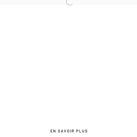
contact@lesdoucheslagalerie.com
Du mercredi au samedi de 14h à 19h
Ou sur rendez-vous
Privacy Policy
COPYRIGHT © 2026 LES DOUCHES LA GALERIE
SITE BY ARTLOGIC
EN SAVOIR PLUS