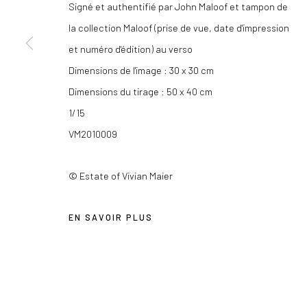
Signé et authentifié par John Maloof et tampon de
la collection Maloof (prise de vue, date d'impression
Les Douches la Galerie
+33 (0) 9 61 48 92 34
et numéro d'édition) au verso
54, rue Chapon
contact@lesdoucheslagalerie.c
Dimensions de l'image : 30 x 30 cm
75003 Paris
Dimensions du tirage : 50 x 40 cm
1/15
VM2010009
Privacy Policy
COPYRIGHT © 2026 LES DOUCHES LA GALERIE
SITE BY AR
© Estate of Vivian Maier
EN SAVOIR PLUS