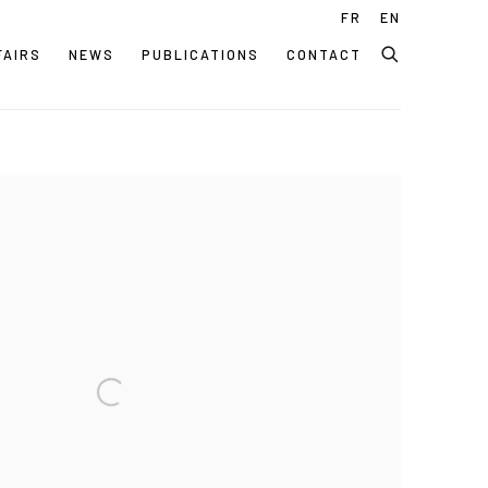
FR
EN
FAIRS
NEWS
PUBLICATIONS
CONTACT
 following image in a popup: