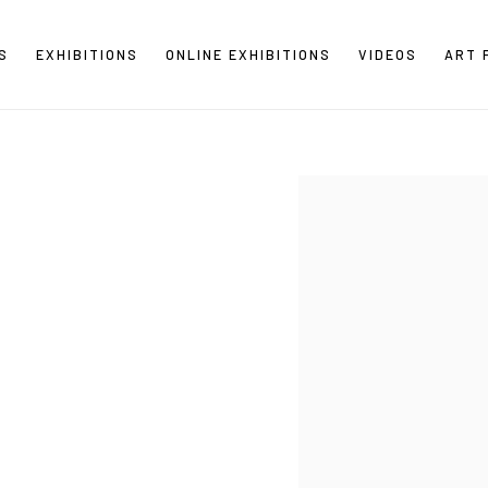
S
EXHIBITIONS
ONLINE EXHIBITIONS
VIDEOS
ART 
Open a larger version of the