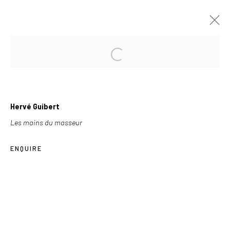
FORTHCOMING
PAST
STAFF PICKS
Hervé Guibert
GROUP SHOW
2019-06-20
Les mains du masseur
ENQUIRE
Les Douches la Galerie
54, rue Chapon
75003 Paris
+33 (0) 9 61 48 92 34