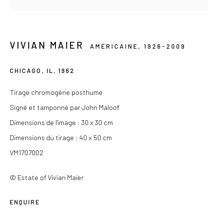
contact@lesdoucheslagalerie.com
Du mercredi au samedi de 14h à 19h
VIVIAN MAIER
Ou sur rendez-vous
AMÉRICAINE,
1926-2009
CHICAGO, IL
,
1962
Tirage chromogène posthume
Privacy Policy
Signé et tamponné par John Maloof
COPYRIGHT © 2026 LES DOUCHES LA GALERIE
Dimensions de l'image : 30 x 30 cm
SITE BY ARTLOGIC
Dimensions du tirage : 40 x 50 cm
VM1707002
© Estate of Vivian Maier
ENQUIRE