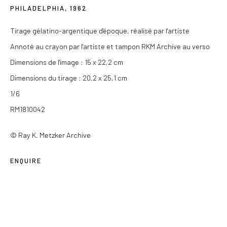
contact@lesdoucheslagalerie.com
PHILADELPHIA
,
1962
Tirage gélatino-argentique d'époque, réalisé par l'artiste
Du mercredi au samedi de 14h à 19h
Annoté au crayon par l'artiste et tampon RKM Archive au verso
Ou sur rendez-vous
Dimensions de l'image : 15 x 22,2 cm
Dimensions du tirage : 20,2 x 25,1 cm
1/6
RM1810042
Privacy Policy
COPYRIGHT © 2026 LES DOUCHES LA GALERIE
© Ray K. Metzker Archive
SITE BY ARTLOGIC
ENQUIRE