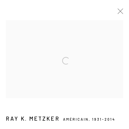
FORTHCOMING
PAST
RAY K. METZKER
CITY LUX
25 SEPTEMBER - 25 OCTOBER 2025
Les Douches la Galerie
54, rue Chapon
75003 Paris
RAY K. METZKER
AMÉRICAIN,
1931-2014
+33 (0) 9 61 48 92 34