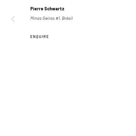
Pierre Schwartz
Les Douches la Galerie
+33 (0) 9 61 48 92 34
Minas Geiras #1, Brésil
54, rue Chapon
contact@lesdoucheslagalerie.c
75003 Paris
ENQUIRE
Privacy Policy
COPYRIGHT © 2026 LES DOUCHES LA GALERIE
SITE BY AR