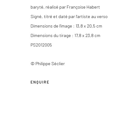
baryté, réalisé par Françoise Habert
Les Douches la Galerie
+33 (0) 9 61 48 92 34
Signé, titré et daté par l'artiste au verso
54, rue Chapon
contact@lesdoucheslagalerie.c
Dimensions de l'image : 13,8 x 20,5 cm
75003 Paris
Dimensions du tirage : 17,8 x 23,8 cm
PS2012005
Privacy Policy
COPYRIGHT © 2026 LES DOUCHES LA GALERIE
SITE BY AR
© Philippe Séclier
ENQUIRE