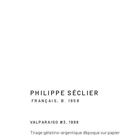
PHILIPPE SÉCLIER
VALPO
10 JUNE - 9 SEPTEMBER 2023
PHILIPPE SÉCLIER
FRANÇAIS,
B. 1958
VALPARAISO #3
,
1999
Tirage gélatino-argentique d'époque sur papier