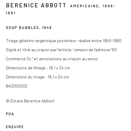
BERENICE ABBOTT
AMÉRICAINE,
1898-
Du mercredi au samedi de 14h à 19h
1991
Ou sur rendez-vous
SOAP BUBBLES
,
1946
Tirage gélatino-argentique postérieur, réalisé entre 1950-1960
Signé et titré au crayon par l'artiste, tampon de l'adresse "50
Privacy Policy
Commerce St." et annotations au crayon au verso
COPYRIGHT © 2026 LES DOUCHES LA GALERIE
Dimensions de l'image : 19,1 x 24 cm
SITE BY ARTLOGIC
Dimensions du tirage : 19,1 x 24 cm
BA2002002
© Estate Berenice Abbott
POA
ENQUIRE