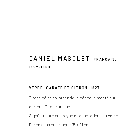
DANIEL MASCLET
DANIEL MASCLET
FRANÇAIS,
FRANÇAIS,
1892-19
1892-1969
VERRE, CARAFE ET CITRON
,
1927
Tirage gélatino-argentique d'époque monté sur
carton - Tirage unique
Signé et daté au crayon et annotations au verso
Les Douches la Galerie
+33 (0) 9 61 48 92 34
Dimensions de l'image : 15 x 21 cm