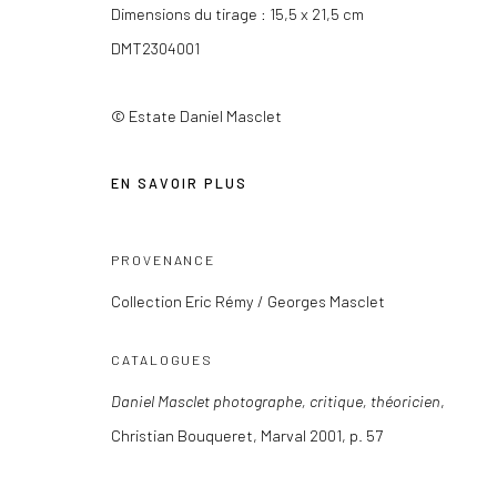
54, rue Chapon
contact@lesdoucheslagalerie.c
Dimensions du tirage : 15,5 x 21,5 cm
75003 Paris
DMT2304001
© Estate Daniel Masclet
Privacy Policy
COPYRIGHT © 2026 LES DOUCHES LA GALERIE
SITE BY AR
EN SAVOIR PLUS
PROVENANCE
Collection Eric Rémy / Georges Masclet
CATALOGUES
Daniel Masclet photographe, critique, théoricien
,
Christian Bouqueret, Marval 2001, p. 57