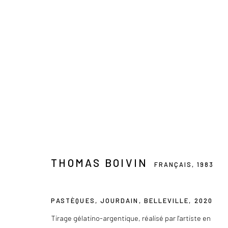
THOMAS BOIVIN
FRANÇAIS,
1983
PRÉSENTATION
ŒUVRES
SÉRIES
BIOGRAP
THOMAS BOIVIN
FRANÇAIS,
1983
PASTÈQUES, JOURDAIN, BELLEVILLE
,
2020
Tirage gélatino-argentique, réalisé par l'artiste en