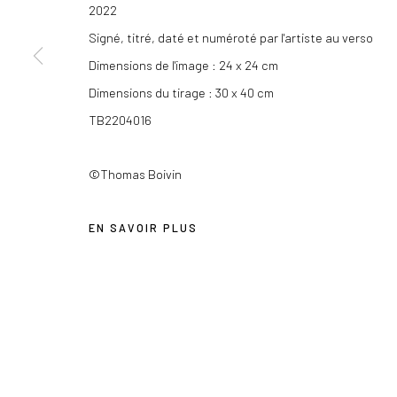
2022
Les Douches la Galerie
+33 (0) 9 61 48 92 34
Signé, titré, daté et numéroté par l'artiste au verso
54, rue Chapon
contact@lesdoucheslagalerie.c
Dimensions de l'image : 24 x 24 cm
75003 Paris
Dimensions du tirage : 30 x 40 cm
TB2204016
Privacy Policy
COPYRIGHT © 2026 LES DOUCHES LA GALERIE
SITE BY AR
©Thomas Boivin
EN SAVOIR PLUS