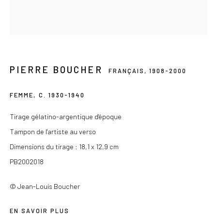
Du mercredi au samedi de 14h à 19h
Ou sur rendez-vous
PIERRE BOUCHER
FRANÇAIS,
1908-2000
Privacy Policy
COPYRIGHT © 2026 LES DOUCHES LA GALERIE
FEMME
,
C. 1930-1940
SITE BY ARTLOGIC
Tirage gélatino-argentique d'époque
Tampon de l'artiste au verso
Dimensions du tirage : 18,1 x 12,9 cm
PB2002018
© Jean-Louis Boucher
EN SAVOIR PLUS