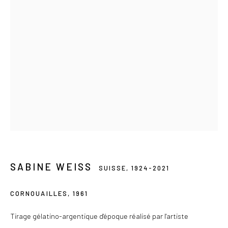
Du mercredi au samedi de 14h à 19h
Ou sur rendez-vous
Privacy Policy
COPYRIGHT © 2026 LES DOUCHES LA GALERIE
SITE BY ARTLOGIC
SABINE WEISS
SUISSE,
1924-2021
CORNOUAILLES
,
1961
Tirage gélatino-argentique d'époque réalisé par l'artiste