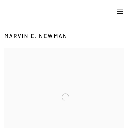
MARVIN E. NEWMAN
Open a larger version of the following image in a popup: