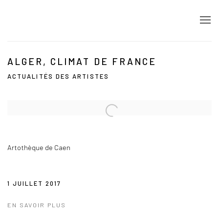
ALGER, CLIMAT DE FRANCE
ACTUALITÉS DES ARTISTES
Open a larger version of the following image in a popup:
Artothèque de Caen
1 JUILLET 2017
EN SAVOIR PLUS