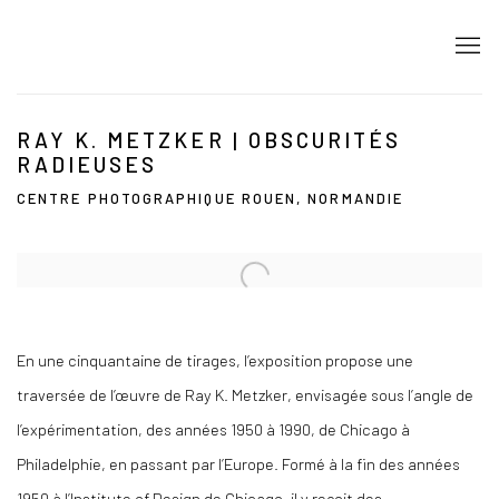
RAY K. METZKER | OBSCURITÉS
RADIEUSES
CENTRE PHOTOGRAPHIQUE ROUEN, NORMANDIE
Open a larger version of the following image in a popup:
En une cinquantaine de tirages, l’exposition propose une
traversée de l’œuvre de Ray K. Metzker, envisagée sous l’angle de
l’expérimentation, des années 1950 à 1990, de Chicago à
Philadelphie, en passant par l’Europe. Formé à la fin des années
1950 à l’Institute of Design de Chicago, il y reçoit des