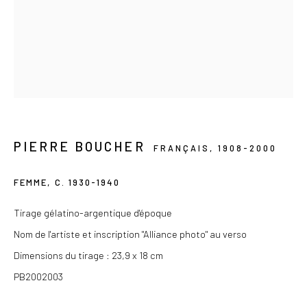
Privacy Policy
COPYRIGHT © 2026 LES DOUCHES LA GALERIE
SITE BY ARTLOGIC
PIERRE BOUCHER
FRANÇAIS,
1908-2000
FEMME
,
C. 1930-1940
Tirage gélatino-argentique d'époque
Nom de l'artiste et inscription "Alliance photo" au verso
Dimensions du tirage : 23,9 x 18 cm
PB2002003