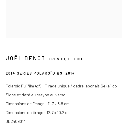
Du mercredi au samedi de 14h à 19h
Ou sur rendez-vous
Privacy Policy
COPYRIGHT © 2026 LES DOUCHES LA GALERIE
JOËL DENOT
FRENCH,
B. 1961
SITE BY ARTLOGIC
2014 SERIES POLAROÏD #9
,
2014
Polaroid Fujifilm 4x5 - Tirage unique / cadre japonais Sekai-do
Signé et daté au crayon au verso
Dimensions de l'image : 11,7 x 8,8 cm
Dimensions du tirage : 12,7 x 10,2 cm
JD2409014