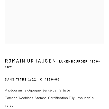
Du mercredi au samedi de 14h à 19h
Ou sur rendez-vous
Privacy Policy
COPYRIGHT © 2026 LES DOUCHES LA GALERIE
ROMAIN URHAUSEN
SITE BY ARTLOGIC
LUXEMBOURGER,
1930-
2021
SANS TITRE (#22)
,
C. 1950-60
Photogramme d'époque réalisé par l’artiste
Tampon "Nachlass-Stempel Certification Tilly Urhausen" au
verso