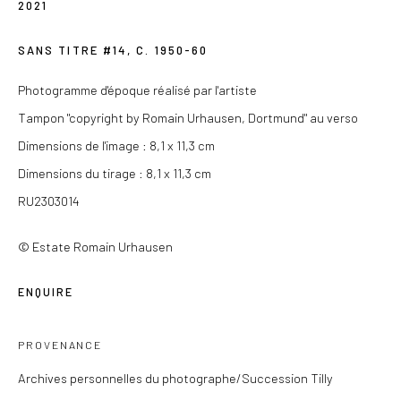
2021
Du mercredi au samedi de 14h à 19h
SANS TITRE #14
,
C. 1950-60
Ou sur rendez-vous
Photogramme d'époque réalisé par l'artiste
Tampon "copyright by Romain Urhausen, Dortmund" au verso
Dimensions de l'image : 8,1 x 11,3 cm
Privacy Policy
Dimensions du tirage : 8,1 x 11,3 cm
COPYRIGHT © 2026 LES DOUCHES LA GALERIE
RU2303014
SITE BY ARTLOGIC
© Estate Romain Urhausen
ENQUIRE
PROVENANCE
Archives personnelles du photographe/Succession Tilly