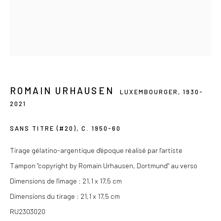
Du mercredi au samedi de 14h à 19h
Ou sur rendez-vous
ROMAIN URHAUSEN
Privacy Policy
LUXEMBOURGER,
1930-
2021
COPYRIGHT © 2026 LES DOUCHES LA GALERIE
SITE BY ARTLOGIC
SANS TITRE (#20)
,
C. 1950-60
Tirage gélatino-argentique d'époque réalisé par l'artiste
Tampon "copyright by Romain Urhausen, Dortmund" au verso
Dimensions de l'image : 21,1 x 17,5 cm
Dimensions du tirage : 21,1 x 17,5 cm
RU2303020