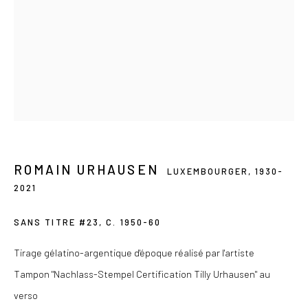
Du mercredi au samedi de 14h à 19h
Ou sur rendez-vous
Privacy Policy
COPYRIGHT © 2026 LES DOUCHES LA GALERIE
ROMAIN URHAUSEN
SITE BY ARTLOGIC
LUXEMBOURGER,
1930-
2021
SANS TITRE #23
,
C. 1950-60
Tirage gélatino-argentique d'époque réalisé par l'artiste
Tampon "Nachlass-Stempel Certification Tilly Urhausen" au
verso