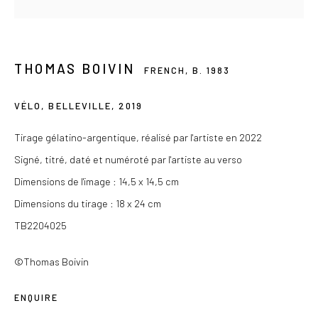
Du mercredi au samedi de 14h à 19h
Ou sur rendez-vous
THOMAS BOIVIN
FRENCH,
B. 1983
VÉLO, BELLEVILLE
,
2019
Privacy Policy
Tirage gélatino-argentique, réalisé par l'artiste en 2022
COPYRIGHT © 2026 LES DOUCHES LA GALERIE
Signé, titré, daté et numéroté par l'artiste au verso
SITE BY ARTLOGIC
Dimensions de l'image : 14,5 x 14,5 cm
Dimensions du tirage : 18 x 24 cm
TB2204025
©Thomas Boivin
ENQUIRE