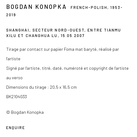
BOGDAN KONOPKA
FRENCH-POLISH,
1953-
Du mercredi au samedi de 14h à 19h
2019
Ou sur rendez-vous
SHANGHAI, SECTEUR NORD-OUEST, ENTRE TIANMU
XILU ET CHANGHUA LU
,
15.05.2007
Tirage par contact sur papier Foma mat baryté, réalisé par
Privacy Policy
l'artiste
COPYRIGHT © 2026 LES DOUCHES LA GALERIE
Signé par l'artiste, titré, daté, numéroté et copyright de l'artiste
SITE BY ARTLOGIC
au verso
Dimensions du tirage : 20,5 x 16,5 cm
BK2104033
© Bogdan Konopka
ENQUIRE