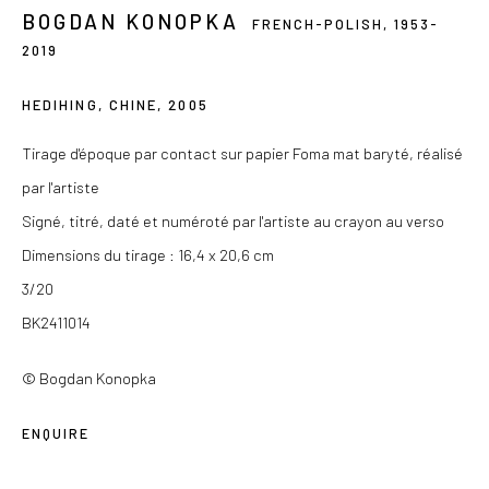
BOGDAN KONOPKA
FRENCH-POLISH,
1953-
Du mercredi au samedi de 14h à 19h
2019
Ou sur rendez-vous
HEDIHING, CHINE
,
2005
Tirage d'époque par contact sur papier Foma mat baryté, réalisé
par l'artiste
Privacy Policy
Signé, titré, daté et numéroté par l'artiste au crayon au verso
COPYRIGHT © 2026 LES DOUCHES LA GALERIE
Dimensions du tirage : 16,4 x 20,6 cm
SITE BY ARTLOGIC
3/20
BK2411014
© Bogdan Konopka
ENQUIRE