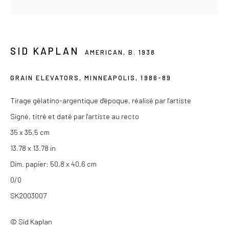
Du mercredi au samedi de 14h à 19h
Ou sur rendez-vous
SID KAPLAN
AMERICAN,
B. 1938
GRAIN ELEVATORS, MINNEAPOLIS
,
1986-89
Privacy Policy
COPYRIGHT © 2026 LES DOUCHES LA GALERIE
Tirage gélatino-argentique d'époque, réalisé par l'artiste
SITE BY ARTLOGIC
Signé, titré et daté par l'artiste au recto
35 x 35,5 cm
13.78 x 13.78 in
Dim. papier: 50,8 x 40,6 cm
0/0
SK2003007
© Sid Kaplan